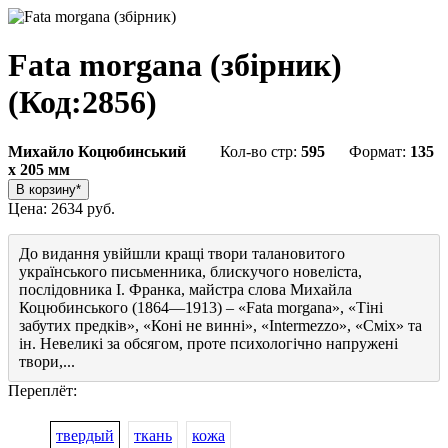
Fata morgana (збірник)
(Код:
2856
)
Михайло Коцюбинський
Кол-во стр:
595
Формат:
135
x 205 мм
Цена:
2634 руб.
До видання увійшли кращі твори талановитого
українського письменника, блискучого новеліста,
послідовника І. Франка, майстра слова Михайла
Коцюбинського (1864—1913) – «Fata morgana», «Тіні
забутих предків», «Коні не винні», «Intermezzo», «Сміх» та
ін. Невеликі за обсягом, проте психологічно напружені
твори,...
Переплёт:
твердый
ткань
кожа