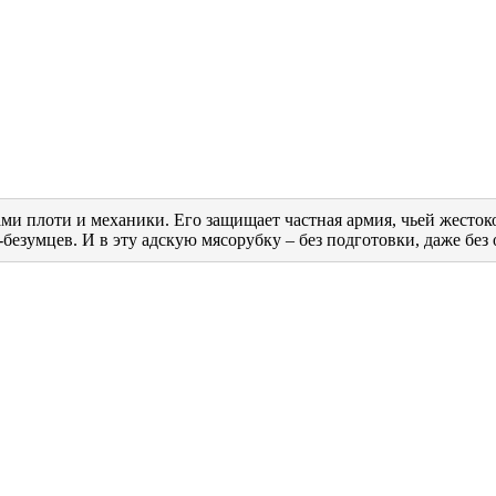
 плоти и механики. Его защищает частная армия, чьей жестокос
езумцев. И в эту адскую мясорубку – без подготовки, даже без о