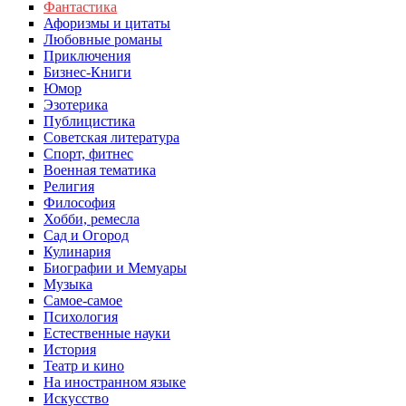
Фантастика
Афоризмы и цитаты
Любовные романы
Приключения
Бизнес-Книги
Юмор
Эзотерика
Публицистика
Советская литература
Спорт, фитнес
Военная тематика
Религия
Философия
Хобби, ремесла
Сад и Огород
Кулинария
Биографии и Мемуары
Музыка
Самое-самое
Психология
Естественные науки
История
Театр и кино
На иностранном языке
Искусство