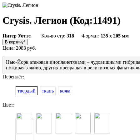
Crysis. Легион
(Код:
11491
)
Питер Уоттс
Кол-во стр:
318
Формат:
135 x 205 мм
Цена:
2083 руб.
Нью-Йорк атакован инопланетянами – чудовищными гибридами
пожирая заживо, других превращая в религиозных фанатиков-б
Переплёт:
твердый
ткань
кожа
Цвет: