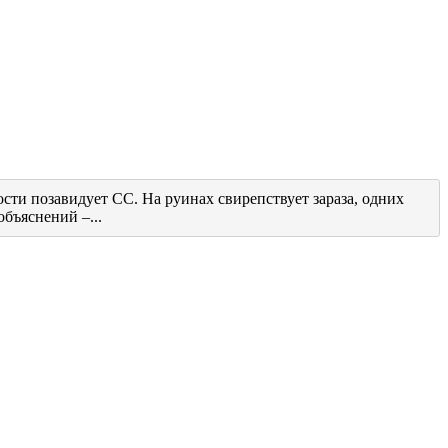
ти позавидует СС. На руинах свирепствует зараза, одних
бъяснений –...