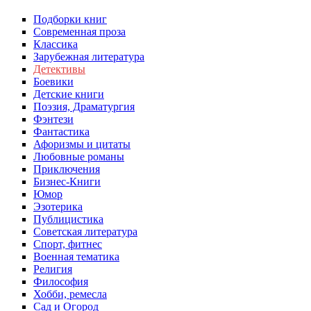
Подборки книг
Современная проза
Классика
Зарубежная литература
Детективы
Боевики
Детские книги
Поэзия, Драматургия
Фэнтези
Фантастика
Афоризмы и цитаты
Любовные романы
Приключения
Бизнес-Книги
Юмор
Эзотерика
Публицистика
Советская литература
Спорт, фитнес
Военная тематика
Религия
Философия
Хобби, ремесла
Сад и Огород