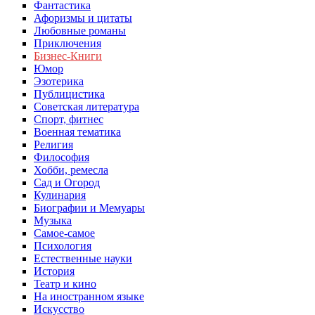
Фантастика
Афоризмы и цитаты
Любовные романы
Приключения
Бизнес-Книги
Юмор
Эзотерика
Публицистика
Советская литература
Спорт, фитнес
Военная тематика
Религия
Философия
Хобби, ремесла
Сад и Огород
Кулинария
Биографии и Мемуары
Музыка
Самое-самое
Психология
Естественные науки
История
Театр и кино
На иностранном языке
Искусство