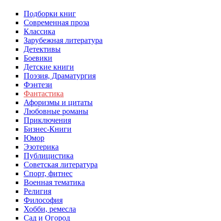
Подборки книг
Современная проза
Классика
Зарубежная литература
Детективы
Боевики
Детские книги
Поэзия, Драматургия
Фэнтези
Фантастика
Афоризмы и цитаты
Любовные романы
Приключения
Бизнес-Книги
Юмор
Эзотерика
Публицистика
Советская литература
Спорт, фитнес
Военная тематика
Религия
Философия
Хобби, ремесла
Сад и Огород