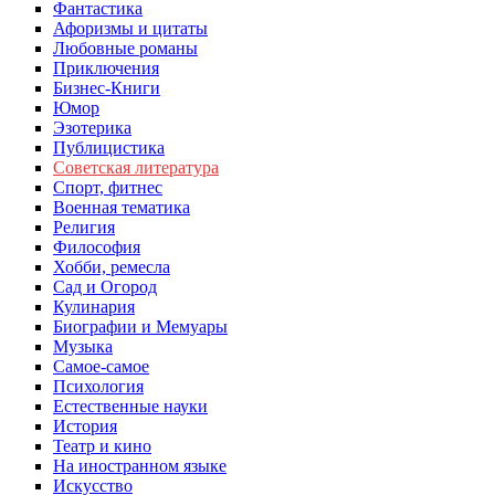
Фантастика
Афоризмы и цитаты
Любовные романы
Приключения
Бизнес-Книги
Юмор
Эзотерика
Публицистика
Советская литература
Спорт, фитнес
Военная тематика
Религия
Философия
Хобби, ремесла
Сад и Огород
Кулинария
Биографии и Мемуары
Музыка
Самое-самое
Психология
Естественные науки
История
Театр и кино
На иностранном языке
Искусство