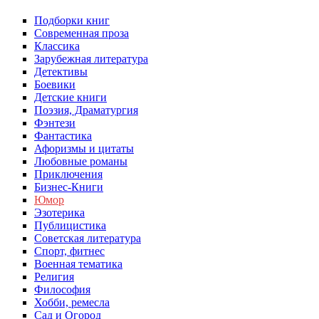
Подборки книг
Современная проза
Классика
Зарубежная литература
Детективы
Боевики
Детские книги
Поэзия, Драматургия
Фэнтези
Фантастика
Афоризмы и цитаты
Любовные романы
Приключения
Бизнес-Книги
Юмор
Эзотерика
Публицистика
Советская литература
Спорт, фитнес
Военная тематика
Религия
Философия
Хобби, ремесла
Сад и Огород