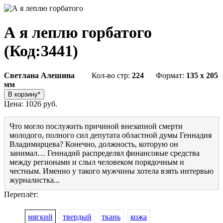
А я леплю горбатого
(Код:
3441
)
Светлана Алешина
Кол-во стр:
224
Формат:
135 x 205
мм
Цена:
1026 руб.
Что могло послужить причиной внезапной смерти
молодого, полного сил депутата областной думы Геннадия
Владимирцева? Конечно, должность, которую он
занимал… Геннадий распределял финансовые средства
между регионами и слыл человеком порядочным и
честным. Именно у такого мужчины хотела взять интервью
журналистка...
Переплёт:
мягкий
твердый
ткань
кожа