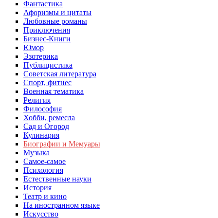
Фантастика
Афоризмы и цитаты
Любовные романы
Приключения
Бизнес-Книги
Юмор
Эзотерика
Публицистика
Советская литература
Спорт, фитнес
Военная тематика
Религия
Философия
Хобби, ремесла
Сад и Огород
Кулинария
Биографии и Мемуары
Музыка
Самое-самое
Психология
Естественные науки
История
Театр и кино
На иностранном языке
Искусство