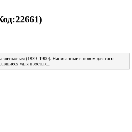
Код:
22661
)
Павленковым (1839–1900). Написанные в новом для того
савшиеся «для простых...