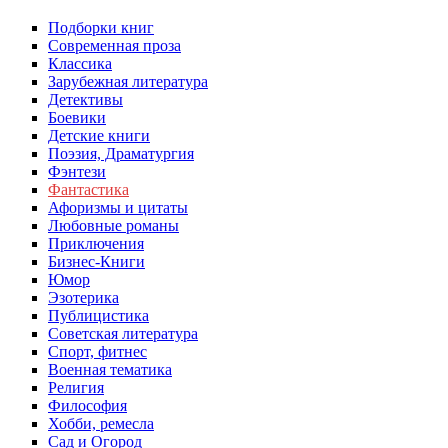
Подборки книг
Современная проза
Классика
Зарубежная литература
Детективы
Боевики
Детские книги
Поэзия, Драматургия
Фэнтези
Фантастика
Афоризмы и цитаты
Любовные романы
Приключения
Бизнес-Книги
Юмор
Эзотерика
Публицистика
Советская литература
Спорт, фитнес
Военная тематика
Религия
Философия
Хобби, ремесла
Сад и Огород