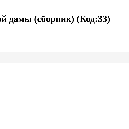
ой дамы (сборник)
(Код:
33
)