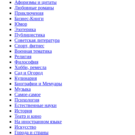
Афоризмы и цитаты
Любовные романы
Приключения
Бизнес-Книги
Юмор
Эзотерика
Публицистика
Советская литература
Спорт, фитнес
Военная тематика
Религия
Философия
Хобби, ремесла
Сад и Огород
Кулинария
Биографии и Мемуары
Музыка
Самое-самое
Психология
Естественные науки
История
Театр и кино
На иностранном языке
Искусство
Города и страны