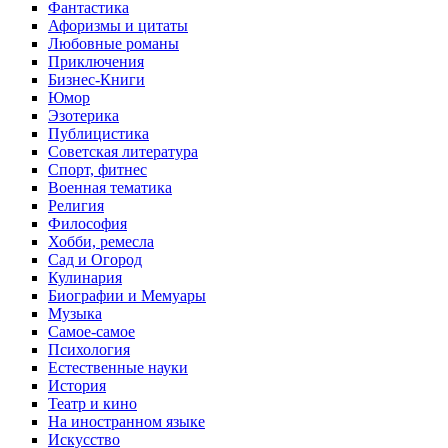
Фантастика
Афоризмы и цитаты
Любовные романы
Приключения
Бизнес-Книги
Юмор
Эзотерика
Публицистика
Советская литература
Спорт, фитнес
Военная тематика
Религия
Философия
Хобби, ремесла
Сад и Огород
Кулинария
Биографии и Мемуары
Музыка
Самое-самое
Психология
Естественные науки
История
Театр и кино
На иностранном языке
Искусство