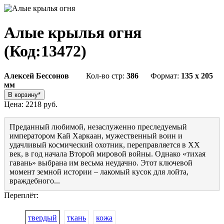
Алые крылья огня
(Код:
13472
)
Алексей Бессонов
Кол-во стр:
386
Формат:
135 x 205
мм
Цена:
2218 руб.
Преданный любимой, незаслуженно преследуемый
императором Кай Харкаан, мужественный воин и
удачливый космический охотник, переправляется в XX
век, в год начала Второй мировой войны. Однако «тихая
гавань» выбрана им весьма неудачно. Этот ключевой
момент земной истории – лакомый кусок для лойта,
враждебного...
Переплёт:
твердый
ткань
кожа