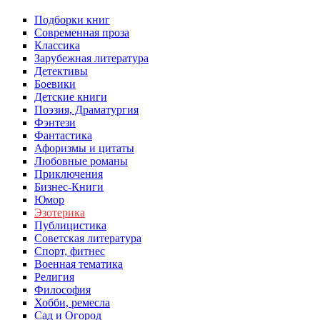
Подборки книг
Современная проза
Классика
Зарубежная литература
Детективы
Боевики
Детские книги
Поэзия, Драматургия
Фэнтези
Фантастика
Афоризмы и цитаты
Любовные романы
Приключения
Бизнес-Книги
Юмор
Эзотерика
Публицистика
Советская литература
Спорт, фитнес
Военная тематика
Религия
Философия
Хобби, ремесла
Сад и Огород