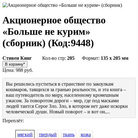
Акционерное общество
«Больше не курим»
(сборник)
(Код:
9448
)
Стивен Кинг
Кол-во стр:
205
Формат:
135 x 205 мм
Цена:
988 руб.
Вы решились пуститься в странствие по закоулкам
кошмаров, таящихся за гранью реальности, и эта книга –
ваш путеводитель по миру, населенному кромешным
ужасом. За поворотом дороги – мир, где под масками
людей таится Серое Зло. Зло, в котором нет даже искорки
человеческой души. Новый поворот – и вот он,...
Переплёт:
мягкий
твердый
ткань
кожа