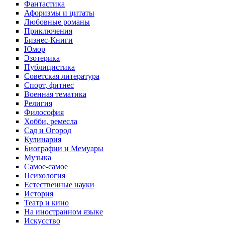
Фантастика
Афоризмы и цитаты
Любовные романы
Приключения
Бизнес-Книги
Юмор
Эзотерика
Публицистика
Советская литература
Спорт, фитнес
Военная тематика
Религия
Философия
Хобби, ремесла
Сад и Огород
Кулинария
Биографии и Мемуары
Музыка
Самое-самое
Психология
Естественные науки
История
Театр и кино
На иностранном языке
Искусство