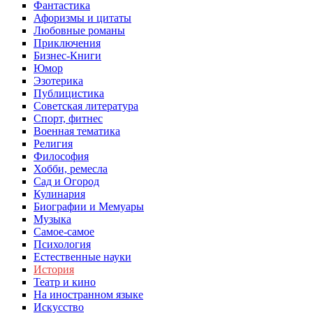
Фантастика
Афоризмы и цитаты
Любовные романы
Приключения
Бизнес-Книги
Юмор
Эзотерика
Публицистика
Советская литература
Спорт, фитнес
Военная тематика
Религия
Философия
Хобби, ремесла
Сад и Огород
Кулинария
Биографии и Мемуары
Музыка
Самое-самое
Психология
Естественные науки
История
Театр и кино
На иностранном языке
Искусство