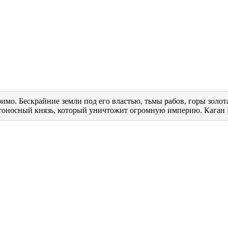
римо. Бескрайние земли под его властью, тьмы рабов, горы золо
ветоносный князь, который уничтожит огромную империю. Каган 