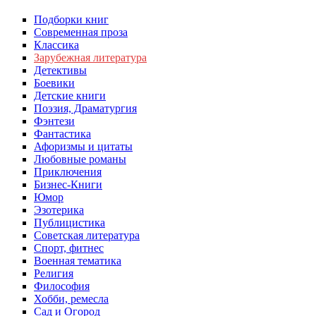
Подборки книг
Современная проза
Классика
Зарубежная литература
Детективы
Боевики
Детские книги
Поэзия, Драматургия
Фэнтези
Фантастика
Афоризмы и цитаты
Любовные романы
Приключения
Бизнес-Книги
Юмор
Эзотерика
Публицистика
Советская литература
Спорт, фитнес
Военная тематика
Религия
Философия
Хобби, ремесла
Сад и Огород