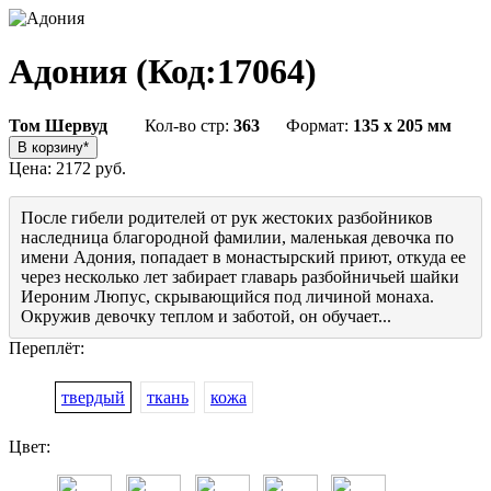
Адония
(Код:
17064
)
Том Шервуд
Кол-во стр:
363
Формат:
135 x 205 мм
Цена:
2172 руб.
После гибели родителей от рук жестоких разбойников
наследница благородной фамилии, маленькая девочка по
имени Адония, попадает в монастырский приют, откуда ее
через несколько лет забирает главарь разбойничьей шайки
Иероним Люпус, скрывающийся под личиной монаха.
Окружив девочку теплом и заботой, он обучает...
Переплёт:
твердый
ткань
кожа
Цвет: