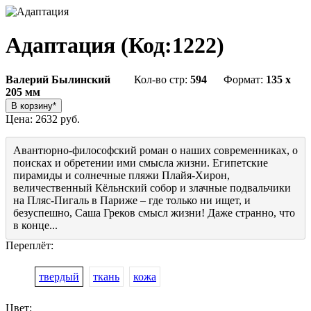
Адаптация
(Код:
1222
)
Валерий Былинский
Кол-во стр:
594
Формат:
135 x
205 мм
Цена:
2632 руб.
Авантюрно-философский роман о наших современниках, о
поисках и обретении ими смысла жизни. Египетские
пирамиды и солнечные пляжи Плайя-Хирон,
величественный Кёльнский собор и злачные подвальчики
на Пляс-Пигаль в Париже – где только ни ищет, и
безуспешно, Саша Греков смысл жизни! Даже странно, что
в конце...
Переплёт:
твердый
ткань
кожа
Цвет: