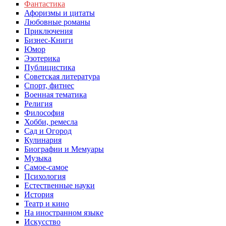
Фантастика
Афоризмы и цитаты
Любовные романы
Приключения
Бизнес-Книги
Юмор
Эзотерика
Публицистика
Советская литература
Спорт, фитнес
Военная тематика
Религия
Философия
Хобби, ремесла
Сад и Огород
Кулинария
Биографии и Мемуары
Музыка
Самое-самое
Психология
Естественные науки
История
Театр и кино
На иностранном языке
Искусство