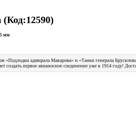
а
(Код:
12590
)
05 мм
в «Подлодки адмирала Макарова» и «Танки генерала Брусилова»
т создать первое авианосное соединение уже к 1914 году! Достат