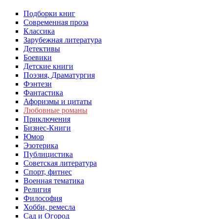
Подборки книг
Современная проза
Классика
Зарубежная литература
Детективы
Боевики
Детские книги
Поэзия, Драматургия
Фэнтези
Фантастика
Афоризмы и цитаты
Любовные романы
Приключения
Бизнес-Книги
Юмор
Эзотерика
Публицистика
Советская литература
Спорт, фитнес
Военная тематика
Религия
Философия
Хобби, ремесла
Сад и Огород