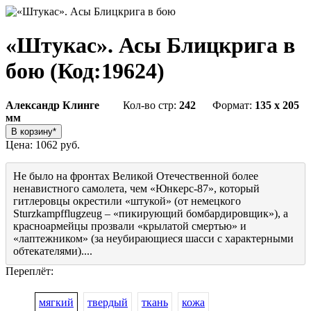
«Штукас». Асы Блицкрига в
бою
(Код:
19624
)
Александр Клинге
Кол-во стр:
242
Формат:
135 x 205
мм
Цена:
1062 руб.
Не было на фронтах Великой Отечественной более
ненавистного самолета, чем «Юнкерс-87», который
гитлеровцы окрестили «штукой» (от немецкого
Sturzkampfflugzeug – «пикирующий бомбардировщик»), а
красноармейцы прозвали «крылатой смертью» и
«лаптежником» (за неубирающиеся шасси с характерными
обтекателями)....
Переплёт:
мягкий
твердый
ткань
кожа