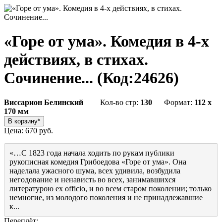
«Горе от ума». Комедия в 4-х
действиях, в стихах.
Сочинение...
(Код:
24626
)
Виссарион Белинский
Кол-во стр:
130
Формат:
112 x
170 мм
Цена:
670 руб.
«…С 1823 года начала ходить по рукам публики
рукописная комедия Грибоедова «Горе от ума». Она
наделала ужасного шума, всех удивила, возбудила
негодование и ненависть во всех, занимавшихся
литературою ex officio, и во всем старом поколении; только
немногие, из молодого поколения и не принадлежавшие
к...
Переплёт: