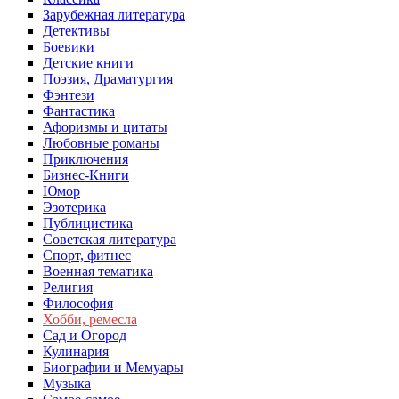
Зарубежная литература
Детективы
Боевики
Детские книги
Поэзия, Драматургия
Фэнтези
Фантастика
Афоризмы и цитаты
Любовные романы
Приключения
Бизнес-Книги
Юмор
Эзотерика
Публицистика
Советская литература
Спорт, фитнес
Военная тематика
Религия
Философия
Хобби, ремесла
Сад и Огород
Кулинария
Биографии и Мемуары
Музыка