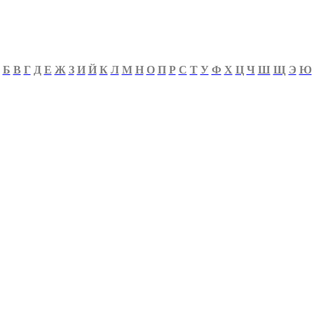
Б
В
Г
Д
Е
Ж
З
И
Й
К
Л
М
Н
О
П
Р
С
Т
У
Ф
Х
Ц
Ч
Ш
Щ
Э
Ю